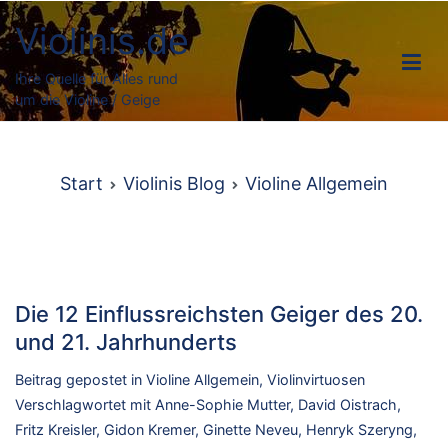
Zum
Violinis.de
Inhalt
springen
Ihre Quelle für Alles rund
um die Violine / Geige
Start
Violinis Blog
Violine Allgemein
Die 12 Einflussreichsten Geiger des 20.
und 21. Jahrhunderts
Beitrag gepostet in
Violine Allgemein
,
Violinvirtuosen
Verschlagwortet mit
Anne-Sophie Mutter
,
David Oistrach
,
Fritz Kreisler
,
Gidon Kremer
,
Ginette Neveu
,
Henryk Szeryng
,